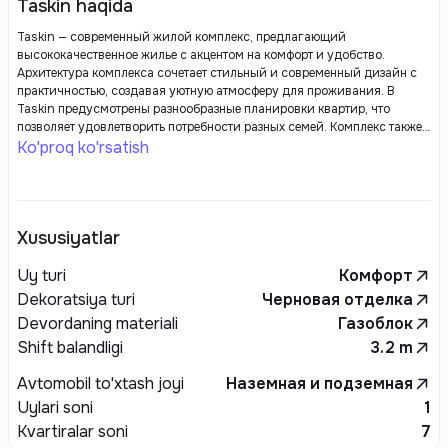
Taskin haqida
Taskin — современный жилой комплекс, предлагающий
высококачественное жилье с акцентом на комфорт и удобство.
Архитектура комплекса сочетает стильный и современный дизайн с
практичностью, создавая уютную атмосферу для проживания. В
Taskin предусмотрены разнообразные планировки квартир, что
позволяет удовлетворить потребности разных семей. Комплекс также
оснащен современными инженерными системами, а
Ko'proq ko'rsatish
благоустроенная территория включает зоны для отдыха, детские и
спортивные площадки. Удобное расположение и развитая
инфраструктура обеспечивают легкий доступ к основным объектам
города, делая Taskin привлекательным выбором для комфортной
жизни.
Xususiyatlar
Uy turi
Комфорт
Dekoratsiya turi
Черновая отделка
Devordaning materiali
Газоблок
Shift balandligi
3.2
m
Avtomobil to'xtash joyi
Наземная и подземная
Uylari soni
1
Kvartiralar soni
7