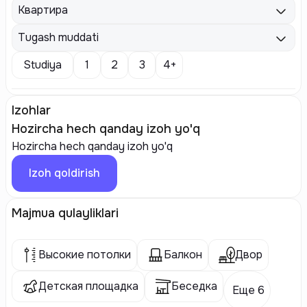
Квартира
Tugash muddati
Studiya
1
2
3
4+
Izohlar
Hozircha hech qanday izoh yo'q
Hozircha hech qanday izoh yo'q
Izoh qoldirish
Majmua qulayliklari
Высокие потолки
Балкон
Двор
Детская площадка
Беседка
Еще 6