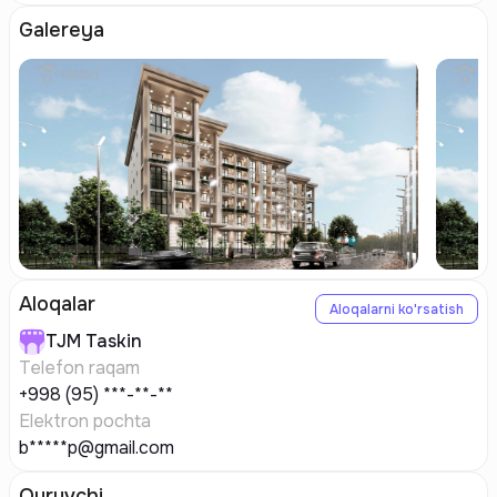
Galereya
Aloqalar
Aloqalarni ko'rsatish
TJM
Taskin
Telefon raqam
+998 (95) ***-**-**
Elektron pochta
b*****p@gmail.com
Quruvchi