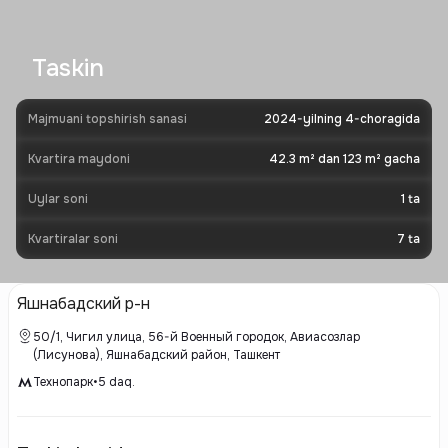
Taskin
Majmuani topshirish sanasi
2024-yilning 4-choragida
Kvartira maydoni
42.3 m² dan 123 m² gacha
Uylar soni
1
ta
Kvartiralar soni
7
ta
Яшнабадский р-н
50/1, Чигил улица, 56-й Военный городок, Авиасозлар
(Лисунова), Яшнабадский район, Ташкент
Технопарк
•
5
daq.