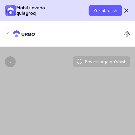
Mobil ilovada
Yuklab olish
qulayroq
Sevimlilarga qo'shish