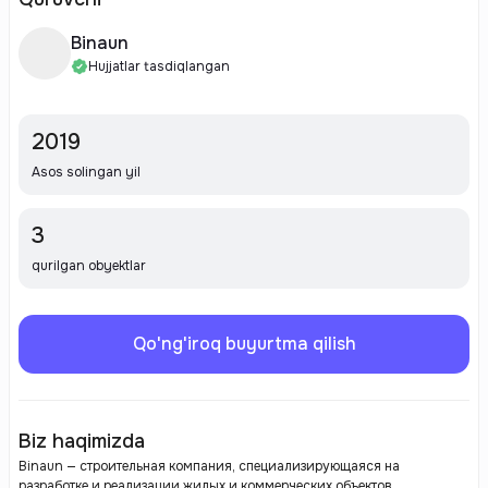
Binaun
Hujjatlar tasdiqlangan
2019
Asos solingan yil
3
qurilgan obyektlar
Qo'ng'iroq buyurtma qilish
Biz haqimizda
Binaun — строительная компания, специализирующаяся на
разработке и реализации жилых и коммерческих объектов.