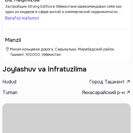
Застройщик Strong Edifice в Узбекистане зарекомендовал себя как
один из лидеров в сфере жилой и коммерческой недвижимости.
Компания активно участвует в реализации проектов, направленных
Batafsil ma'lumot
на создание современного жилья, соответствующего мировым
стандартам. Strong Edifice ориентируется на использование
инновационных технологий и материалов, что позволяет не только
повысить качество строительства, но и минимизировать его сроки.
Manzil
Малая кольцевая дорога, Сарыкулька, Мирабадский район,
Ташкент, 100000, Узбекистан
Joylashuv va infratuzilma
Hudud
Город Ташкент
Tuman
Яккасарайский р-н