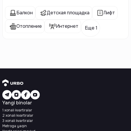
Балкон
Детская площадка
Лифт
Отопление
Интернет
Еще 1
Yangi binolar
1 xonali kvartiralar
2 xonali kvartiralar
3 xonali kvartiralar
Metroga yaqin