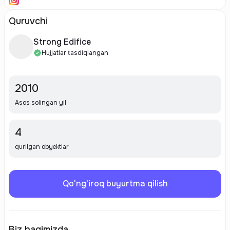
Quruvchi
Strong Edifice
Hujjatlar tasdiqlangan
2010
Asos solingan yil
4
qurilgan obyektlar
Qo'ng'iroq buyurtma qilish
Biz haqimizda