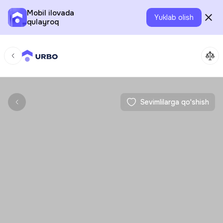
Mobil ilovada
Yuklab olish
qulayroq
Sevimlilarga qo'shish