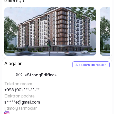
Galereya
Aloqalar
Aloqalarni ko'rsatish
ЖК-
«StrongEdifice»
Telefon raqam
+998 (90) ***-**-**
Elektron pochta
s*****e@gmail.com
Ijtimoiy tarmoqlar