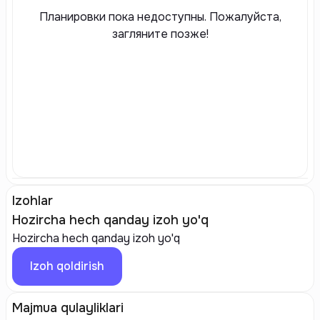
Планировки пока недоступны. Пожалуйста,
загляните позже!
Izohlar
Hozircha hech qanday izoh yo'q
Hozircha hech qanday izoh yo'q
Izoh qoldirish
Majmua qulayliklari