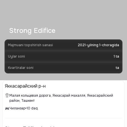
Strong Edifice
Majmuani topshirish sanasi
2021-yilning 1-choragida
Uylar soni
1
ta
Kvartiralar soni
ta
Яккасарайский р-н
Малая кольцевая дорога, Яккасарай махалля, Яккасарайский
район, Ташкент
Чиланзар
•
10
daq.