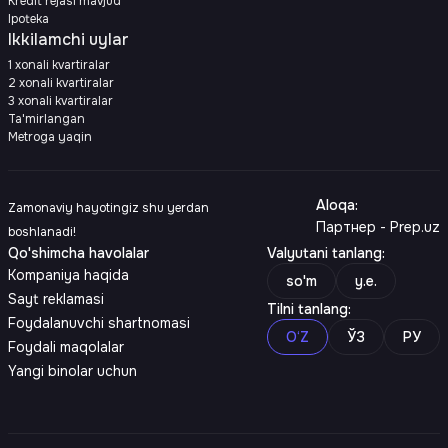
Kredit rejasi mavjud
Ipoteka
Ikkilamchi uylar
1 xonali kvartiralar
2 xonali kvartiralar
3 xonali kvartiralar
Ta'mirlangan
Metroga yaqin
Aloqa
:
Zamonaviy hayotingiz shu yerdan
Партнер - Prep.uz
boshlanadi!
Qo'shimcha havolalar
Valyutani tanlang
:
Kompaniya haqida
so'm
y.e.
Sayt reklamasi
Tilni tanlang
:
Foydalanuvchi shartnomasi
O‘Z
ЎЗ
РУ
Foydali maqolalar
Yangi binolar uchun