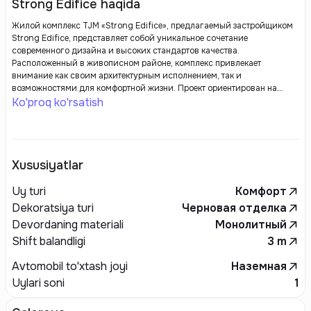
Strong Edifice haqida
Жилой комплекс TJM «Strong Edifice», предлагаемый застройщиком
Strong Edifice, представляет собой уникальное сочетание
современного дизайна и высоких стандартов качества.
Расположенный в живописном районе, комплекс привлекает
внимание как своим архитектурным исполнением, так и
возможностями для комфортной жизни. Проект ориентирован на
создание уютного пространства для проживания, где каждый
Ko'proq ko'rsatish
элемент — от планировки квартир до благоустройства территории —
продуман с максимальной заботой о жильцах.
Xususiyatlar
Uy turi
Комфорт
Dekoratsiya turi
Черновая отделка
Devordaning materiali
Монолитный
Shift balandligi
3
m
Avtomobil to'xtash joyi
Наземная
Uylari soni
1