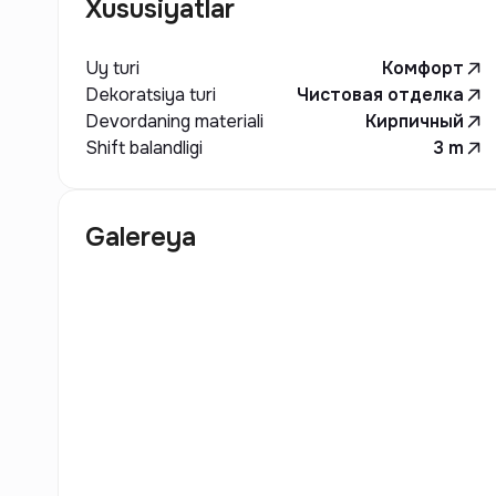
Xususiyatlar
Uy turi
Комфорт
Dekoratsiya turi
Чистовая отделка
Devordaning materiali
Кирпичный
Shift balandligi
3
m
Galereya