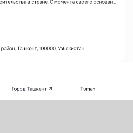
оительства в стране. С момента своего основания
 партнер в реализации масштабных проектов,
лья. Skyline активно внедряет
кокачественные материалы, что позволяет
возводимых объектов.
 район, Ташкент, 100000, Узбекистан
Город Ташкент
Tuman