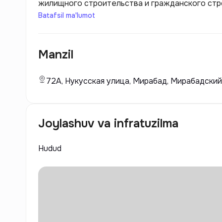
жилищного строительства и гражданского стр
компания зарекомендовала себя как надежный
Batafsil ma'lumot
направленных на создание современного и комфортного жи
инновационные технологии и использует высо
Manzil
гарантировать долговечность и безопасность 
72A, Нукусская улица, Мирабад, Мирабадский
Joylashuv va infratuzilma
Hudud