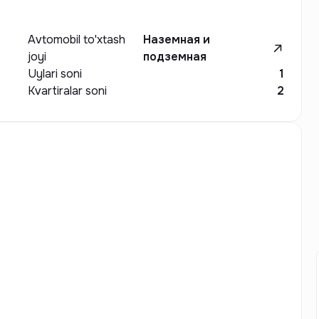
Avtomobil to'xtash
Наземная и
joyi
подземная
Uylari soni
1
Kvartiralar soni
2