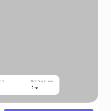
oni
Kvartiralar soni
2
ta