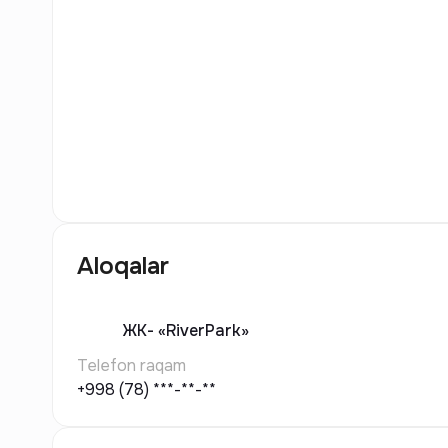
8
Rasm
Aloqalar
ЖК-
«RiverPark»
Telefon raqam
+998 (78) ***-**-**