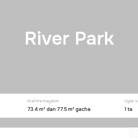
River Park
Kvartira maydoni
Uylar s
73.4 m² dan 77.5 m² gacha
1
ta