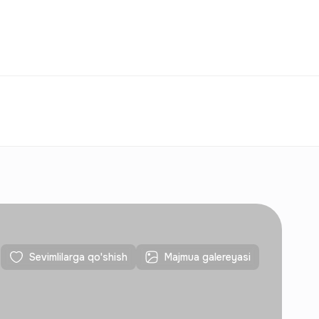
Taqqoslash
Sevimlilar
O‘zbekiston
O‘Z
Aloqalar
Yangi qurilishlar uchun
Aloqalar
Yangi qurilishlar uchun
Sevimlilarga qo'shish
Majmua galereyasi
Aloqalar
Yangi qurilishlar uchun
Aloqalar
Yangi qurilishlar uchun