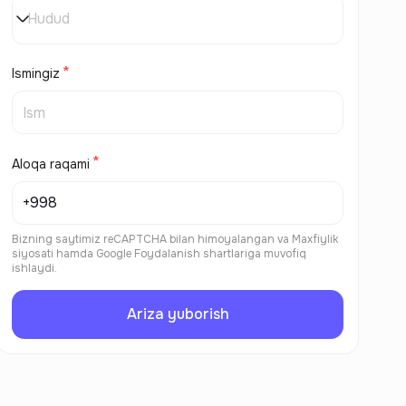
Hudud
Ismingiz
Aloqa raqami
Bizning saytimiz reCAPTCHA bilan himoyalangan va
Maxfiylik
siyosati
hamda
Google Foydalanish shartlariga
muvofiq
ishlaydi.
Ariza yuborish