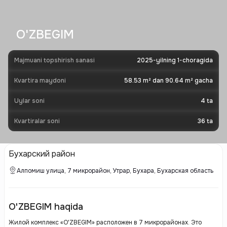
O'ZBEGIM
Majmuani topshirish sanasi
2025-yilning 1-choragida
Kvartira maydoni
58.53 m² dan 90.64 m² gacha
Uylar soni
4
ta
Kvartiralar soni
36
ta
Бухарский район
Алпомиш улица, 7 микрорайон, Утрар, Бухара, Бухарская область
O'ZBEGIM haqida
Жилой комплекс «O'ZBEGIM» расположен в 7 микрорайонах. Это