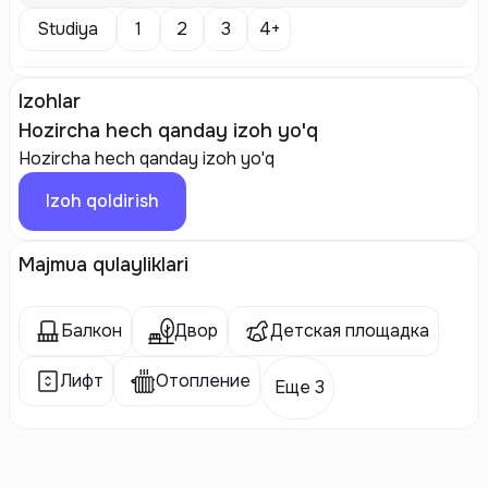
Studiya
1
2
3
4+
Izohlar
Hozircha hech qanday izoh yo'q
Hozircha hech qanday izoh yo'q
Izoh qoldirish
Majmua qulayliklari
Балкон
Двор
Детская площадка
Лифт
Отопление
Еще 3