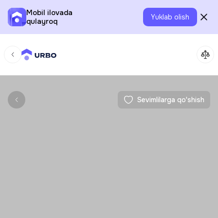
Mobil ilovada
Yuklab olish
qulayroq
Sevimlilarga qo'shish