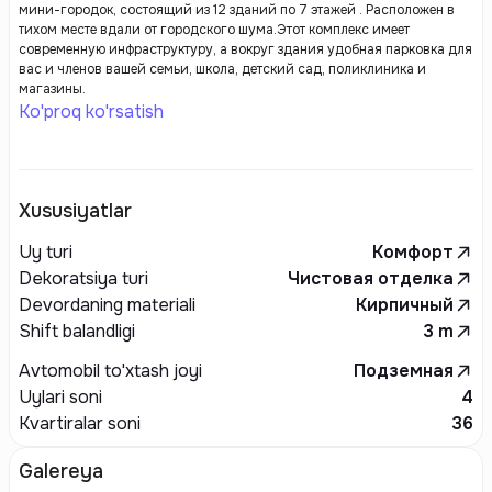
мини-городок, состоящий из 12 зданий по 7 этажей . Расположен в
тихом месте вдали от городского шума.Этот комплекс имеет
современную инфраструктуру, а вокруг здания удобная парковка для
вас и членов вашей семьи, школа, детский сад, поликлиника и
магазины.
Ko'proq ko'rsatish
Xususiyatlar
Uy turi
Комфорт
Dekoratsiya turi
Чистовая отделка
Devordaning materiali
Кирпичный
Shift balandligi
3
m
Avtomobil to'xtash joyi
Подземная
Uylari soni
4
Kvartiralar soni
36
Galereya