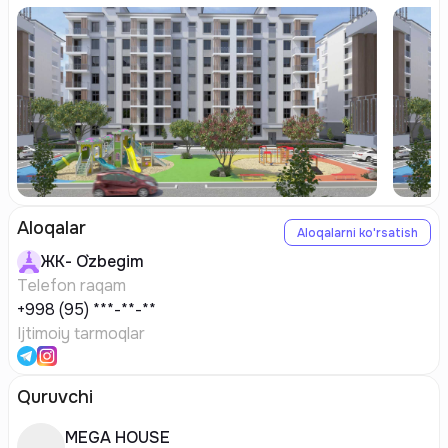
Aloqalar
Aloqalarni ko'rsatish
ЖК-
O`zbegim
Telefon raqam
+998 (95) ***-**-**
Ijtimoiy tarmoqlar
Quruvchi
MEGA HOUSE