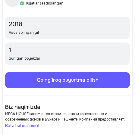
Hujjatlar tasdiqlangan
2018
Asos solingan yil
1
qurilgan obyektlar
Qo'ng'iroq buyurtma qilish
Biz haqimizda
MEGA HOUSE занимается строительством качественных и
современных домов в Бухаре и Ташкенте. Компания предоставляет
услуги на высоком уровне и использует передовые технологии и
Batafsil ma'lumot
материалы.