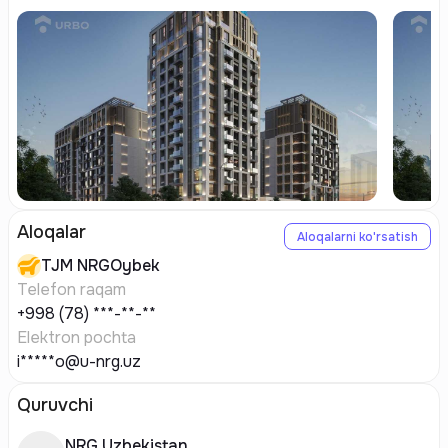
Aloqalar
Aloqalarni ko'rsatish
TJM
NRGOybek
Telefon raqam
+998 (78) ***-**-**
Elektron pochta
i*****o@u-nrg.uz
Quruvchi
NRG Uzbekistan