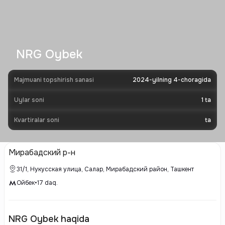
NRG Oybek
Majmuani topshirish sanasi
2024-yilning 4-choragida
Uylar soni
1
ta
Kvartiralar soni
ta
Мирабадский р-н
31/1, Нукусская улица, Салар, Мирабадский район, Ташкент
Ойбек
•
17
daq.
NRG Oybek haqida