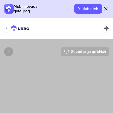
Mobil ilovada
Yuklab olish
qulayroq
Sevimlilarga qo'shish