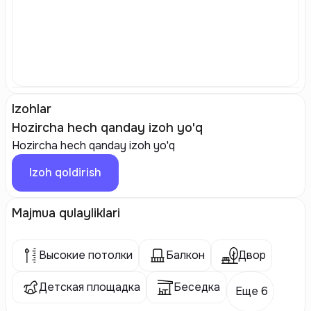
Izohlar
Hozircha hech qanday izoh yo'q
Hozircha hech qanday izoh yo'q
Izoh qoldirish
Majmua qulayliklari
Высокие потолки
Балкон
Двор
Детская площадка
Беседка
Еще 6