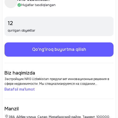
Hujjatlar tasdiqlangan
12
qurilgan obyektlar
Qo'ng'iroq buyurtma qilish
Biz haqimizda
Застройщик NRG Uzbekistan предлагает инновационные решения в
сфере недвижимости. Мы специализируемся на создании
современных жилых комплексов и коммерческих объектов,
Batafsil ma'lumot
обеспечивая высокое качество строительства и комфорт для жителей.
Наша команда профессионалов стремится внедрять современные
технологии и следовать лучшим международным стандартам, чтобы
удовлетворить потребности клиентов и создать уютные пространства
Manzil
для жизни и работы.
38А, Айбек улица, Салар, Мирабадский район, Ташкент, 100000,