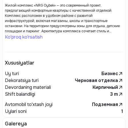
Жилой комплекс «NRG Oybek» — это современный проект,
предлагающий комфортные квартиры с качественной отделкой.
Комплекс расположен в удобном районе с развитой
инфраструктурой, включая магазины, школы и транспортные
остановки. На территории предусмотрены зоны для отдыха, детские
площадки и паркинг. Архитектура комплекса сочетает стиль и
функциональность, создавая уютные условия для жизни.
Ko'proq ko'rsatish
Xususiyatlar
Uy turi
Бизнес
Dekoratsiya turi
Черновая отделка
Devordaning materiali
Кирпичный
Shift balandligi
3
m
Avtomobil to'xtash joyi
Подземная
Uylari soni
1
Galereya