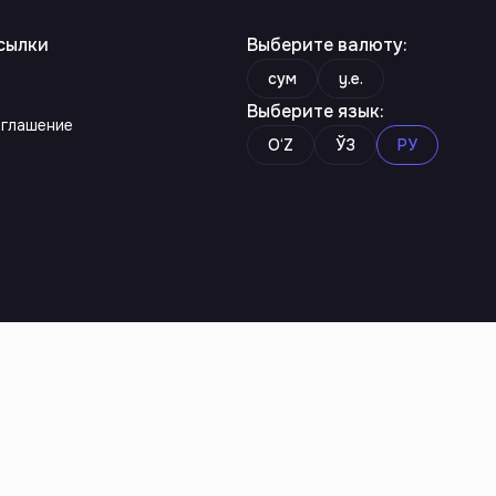
сылки
Выберите валюту
:
сум
y.e.
Выберите язык
:
оглашение
O‘Z
ЎЗ
РУ