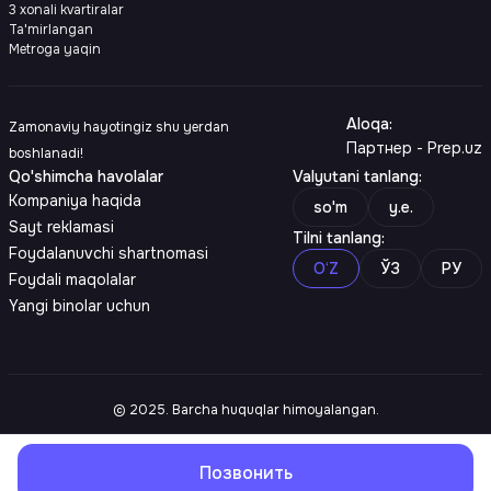
3 xonali kvartiralar
Ta'mirlangan
Metroga yaqin
Aloqa
:
Zamonaviy hayotingiz shu yerdan
Партнер - Prep.uz
boshlanadi!
Qo'shimcha havolalar
Valyutani tanlang
:
Kompaniya haqida
so'm
y.e.
Sayt reklamasi
Tilni tanlang
:
Foydalanuvchi shartnomasi
O‘Z
ЎЗ
РУ
Foydali maqolalar
Yangi binolar uchun
© 2025. Barcha huquqlar himoyalangan.
Позвонить