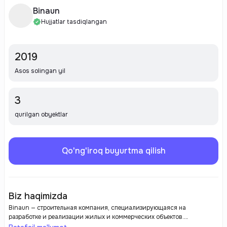
Binaun
Hujjatlar tasdiqlangan
2019
Asos solingan yil
3
qurilgan obyektlar
Qo'ng'iroq buyurtma qilish
Biz haqimizda
Binaun — строительная компания, специализирующаяся на
разработке и реализации жилых и коммерческих объектов.
Застройщик известен своим вниманием к качеству и надежности