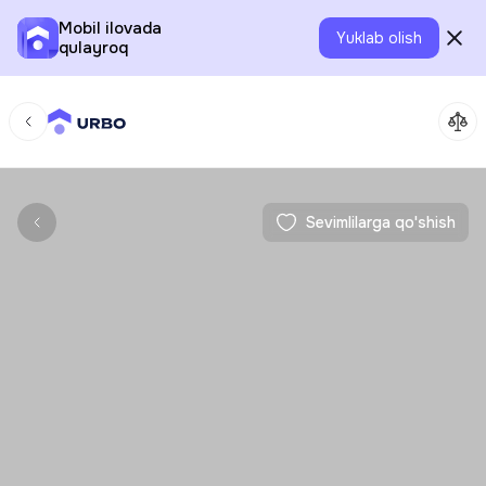
Mobil ilovada
Yuklab olish
qulayroq
Sevimlilarga qo'shish