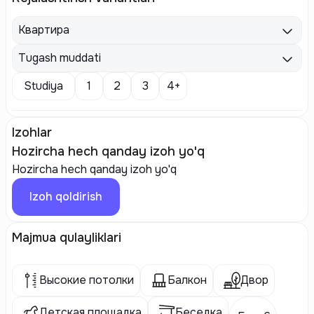
Квартира
Tugash muddati
Studiya
1
2
3
4+
Izohlar
Hozircha hech qanday izoh yo'q
Hozircha hech qanday izoh yo'q
Izoh qoldirish
Majmua qulayliklari
Высокие потолки
Балкон
Двор
Детская площадка
Беседка