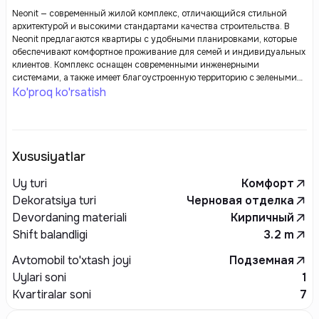
Neonit — современный жилой комплекс, отличающийся стильной
архитектурой и высокими стандартами качества строительства. В
Neonit предлагаются квартиры с удобными планировками, которые
обеспечивают комфортное проживание для семей и индивидуальных
клиентов. Комплекс оснащен современными инженерными
системами, а также имеет благоустроенную территорию с зелеными
зонами, детскими и спортивными площадками. Удобное
Ko'proq ko'rsatish
расположение, развитая инфраструктура и близость к ключевым
объектам городской жизни делают Neonit идеальным выбором для
комфортного проживания.
Xususiyatlar
Uy turi
Комфорт
Dekoratsiya turi
Черновая отделка
Devordaning materiali
Кирпичный
Shift balandligi
3.2
m
Avtomobil to'xtash joyi
Подземная
Uylari soni
1
Kvartiralar soni
7