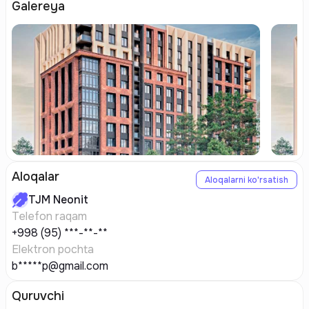
Galereya
Aloqalar
Aloqalarni ko'rsatish
TJM
Neonit
Telefon raqam
+998 (95) ***-**-**
Elektron pochta
b*****p@gmail.com
Quruvchi