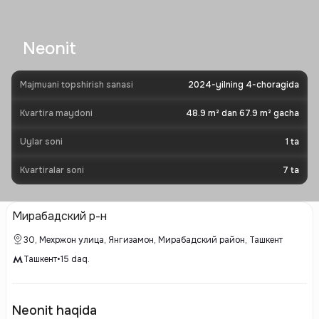
Neonit
Majmuani topshirish sanasi
2024-yilning 4-choragida
Kvartira maydoni
48.9 m² dan 67.9 m² gacha
Uylar soni
1
ta
Kvartiralar soni
7
ta
Мирабадский р-н
30, Мехржон улица, Янгизамон, Мирабадский район, Ташкент
Ташкент
•
15
daq.
Neonit haqida