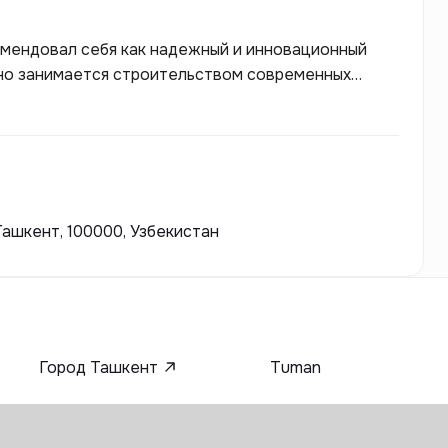
омендовал себя как надежный и инновационный
вно занимается строительством современных
ской недвижимости. Grand Estate акцентирует
атериалов и современных технологиях, что
ьные пространства для жизни и работы.
Ташкент, 100000, Узбекистан
Город Ташкент
Tuman