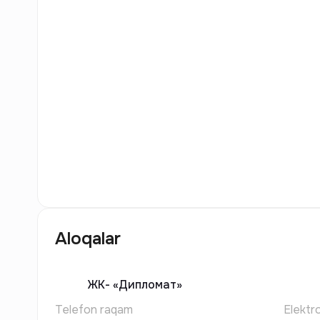
4
Rasm
Aloqalar
ЖК-
«Дипломат»
Telefon raqam
Elektr