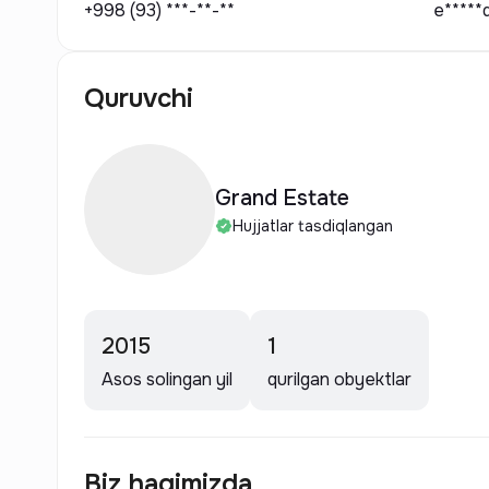
+998 (93) ***-**-**
e*****
Quruvchi
Grand Estate
Hujjatlar tasdiqlangan
2015
1
Asos solingan yil
qurilgan obyektlar
Biz haqimizda