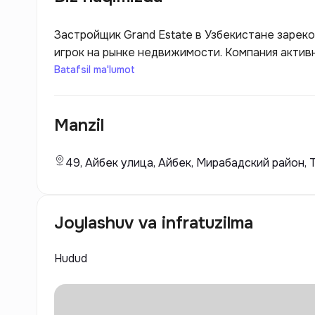
Застройщик Grand Estate в Узбекистане зарек
игрок на рынке недвижимости. Компания акти
жилых комплексов, офисных зданий и коммерче
Batafsil ma'lumot
внимание на высоком качестве строительных м
позволяет им создавать удобные и функционал
Manzil
49, Айбек улица, Айбек, Мирабадский район, 
Joylashuv va infratuzilma
Hudud