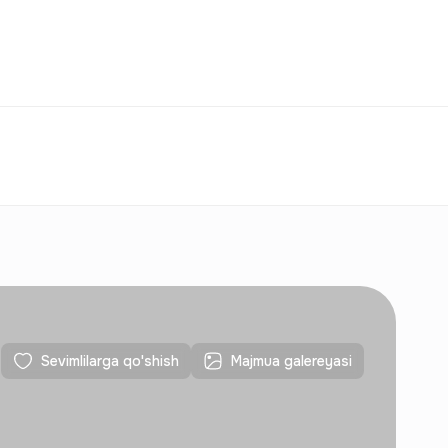
Taqqoslash
Sevimlilar
O‘zbekiston
O‘Z
Aloqalar
Yangi qurilishlar uchun
Aloqalar
Yangi qurilishlar uchun
Sevimlilarga qo'shish
Majmua galereyasi
Aloqalar
Yangi qurilishlar uchun
Aloqalar
Yangi qurilishlar uchun