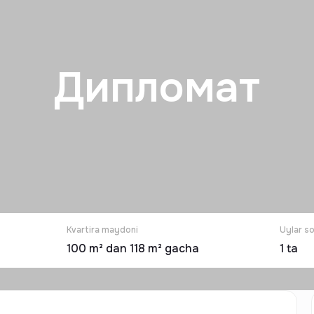
Дипломат
Kvartira maydoni
Uylar so
100 m² dan 118 m² gacha
1
ta