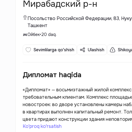
Мирабадский р-н
Посольство Российской Федерации, 83, Нуку
Ташкент
Ойбек
•
20
daq.
Sevimlilarga qo'shish
Ulashish
Shikoya
Дипломат haqida
«Дипломат» — восьмиэтажный жилой комплекс 
требовательным клиентам. Комплекс площадью
новостроек: во дворе установлены камеры на
в квартирах выполнен капитальный ремонт. То
цвета придают конструкции здания неповтори
Ko'proq ko'rsatish