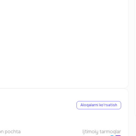
Aloqalarni ko'rsatish
on pochta
Ijtimoiy tarmoqlar