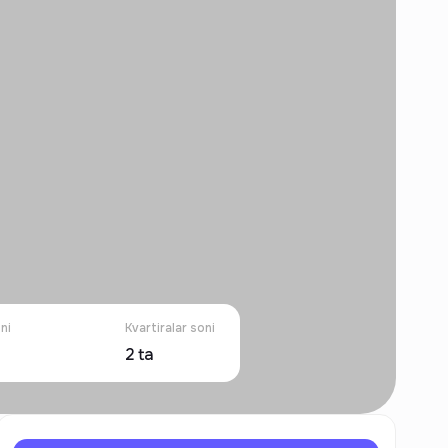
ni
Kvartiralar soni
2
ta