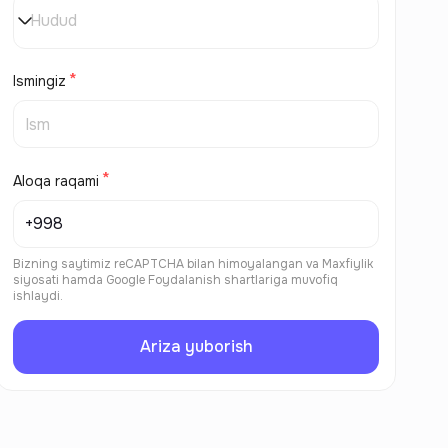
Hudud
Ismingiz
Aloqa raqami
Bizning saytimiz reCAPTCHA bilan himoyalangan va
Maxfiylik
siyosati
hamda
Google Foydalanish shartlariga
muvofiq
ishlaydi.
Ariza yuborish