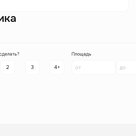
ика
сделать?
Площадь
2
3
4+