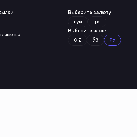
сылки
Выберите валюту
:
сум
y.e.
Выберите язык
:
оглашение
O‘Z
ЎЗ
РУ