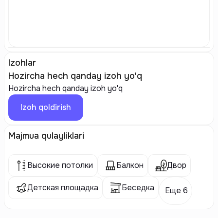
Izohlar
Hozircha hech qanday izoh yo'q
Hozircha hech qanday izoh yo'q
Izoh qoldirish
Majmua qulayliklari
Высокие потолки
Балкон
Двор
Детская площадка
Беседка
Еще 6