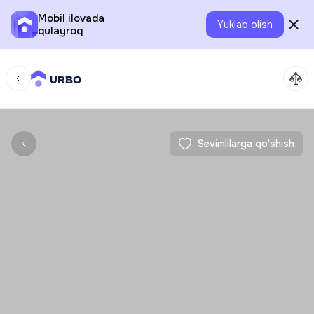
Mobil ilovada
Yuklab olish
qulayroq
Sevimlilarga qo'shish