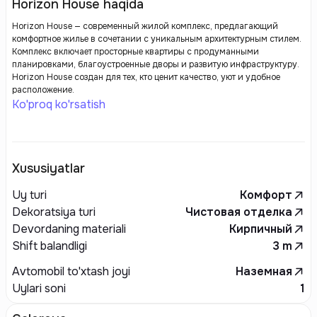
Horizon House haqida
Horizon House — современный жилой комплекс, предлагающий
комфортное жилье в сочетании с уникальным архитектурным стилем.
Комплекс включает просторные квартиры с продуманными
планировками, благоустроенные дворы и развитую инфраструктуру.
Horizon House создан для тех, кто ценит качество, уют и удобное
расположение.
Ko'proq ko'rsatish
Xususiyatlar
Uy turi
Комфорт
Dekoratsiya turi
Чистовая отделка
Devordaning materiali
Кирпичный
Shift balandligi
3
m
Avtomobil to'xtash joyi
Наземная
Uylari soni
1