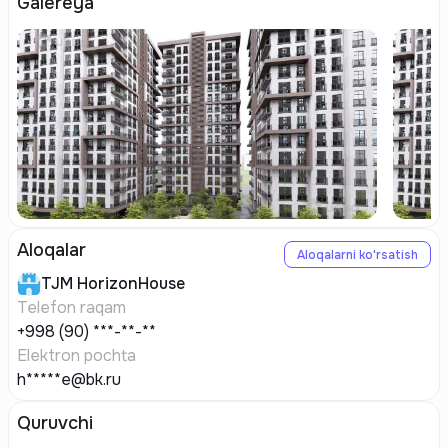
Galereya
Aloqalar
Aloqalarni ko'rsatish
TJM
HorizonHouse
Telefon raqam
+998 (90) ***-**-**
Elektron pochta
h*****e@bk.ru
Quruvchi