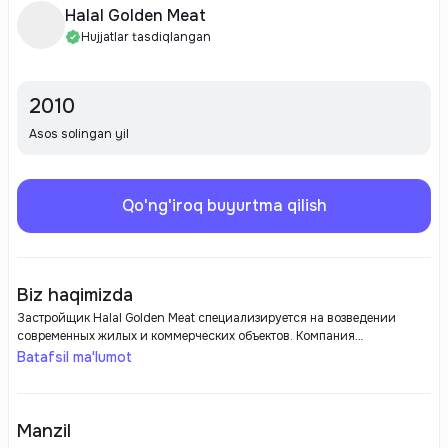
Halal Golden Meat
Hujjatlar tasdiqlangan
2010
Asos solingan yil
Qo'ng'iroq buyurtma qilish
Biz haqimizda
Застройщик Halal Golden Meat специализируется на возведении
современных жилых и коммерческих объектов. Компания
ориентирована на применение инновационных технологий и
Batafsil ma'lumot
качественных материалов, чтобы обеспечивать комфорт и
долговечность построек. В своей деятельности Halal Golden Meat
уделяет внимание соответствию нормам экологичности и
функциональности, стремясь создавать гармоничные пространства
Manzil
для жизни и бизнеса.