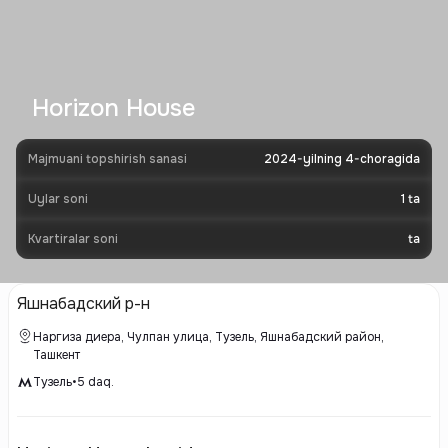
Horizon House
Majmuani topshirish sanasi
2024-yilning 4-choragida
Uylar soni
1
ta
Kvartiralar soni
ta
Яшнабадский р-н
Наргиза диера, Чулпан улица, Тузель, Яшнабадский район,
Ташкент
Тузель
•
5
daq.