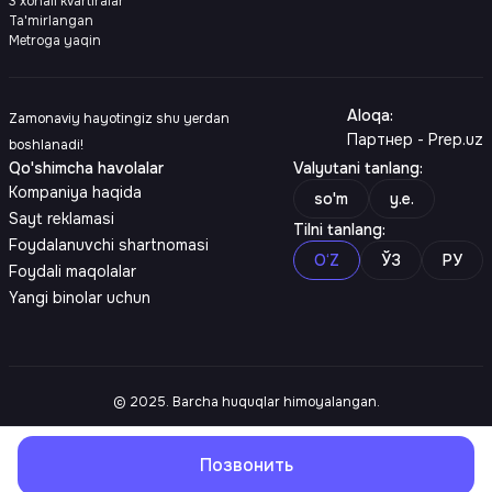
3 xonali kvartiralar
Ta'mirlangan
Metroga yaqin
Aloqa
:
Zamonaviy hayotingiz shu yerdan
Партнер - Prep.uz
boshlanadi!
Qo'shimcha havolalar
Valyutani tanlang
:
Kompaniya haqida
so'm
y.e.
Sayt reklamasi
Tilni tanlang
:
Foydalanuvchi shartnomasi
O‘Z
ЎЗ
РУ
Foydali maqolalar
Yangi binolar uchun
© 2025. Barcha huquqlar himoyalangan.
Позвонить