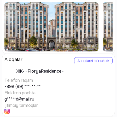
Aloqalar
Aloqalarni ko'rsatish
ЖК-
«FloryaResidence»
Telefon raqam
+998 (99) ***-**-**
Elektron pochta
g*****d@mail.ru
Ijtimoiy tarmoqlar