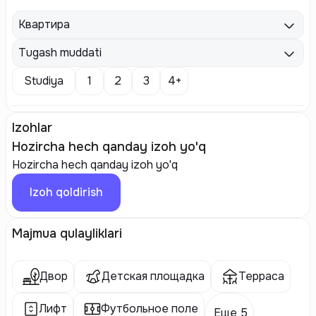
Квартира
Tugash muddati
Studiya
1
2
3
4+
Izohlar
Hozircha hech qanday izoh yo'q
Hozircha hech qanday izoh yo'q
Izoh qoldirish
Majmua qulayliklari
Двор
Детская площадка
Терраса
Лифт
Футбольное поле
Еще 5