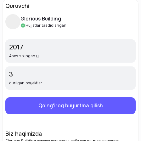
Quruvchi
Glorious Building
Hujjatlar tasdiqlangan
2017
Asos solingan yil
3
qurilgan obyektlar
Qo'ng'iroq buyurtma qilish
Biz haqimizda