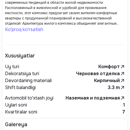
современных тенденций в области жилой недвижимости.
Расположенный в живописной и удобной для проживания
местности, этот комплекс предлагает своим жителям комфортные
квартиры с продуманной планировкой и высококачественной
отделкой. Архитектура жилого комплекса объединяет элегантные
линии и современные элементы дизайна, что делает его не только
Ko'proq ko'rsatish
функциональным, но и эстетически привлекательным.
Xususiyatlar
Uy turi
Комфорт
Dekoratsiya turi
Черновая отделка
Devordaning materiali
Кирпичный
Shift balandligi
3.3
m
Avtomobil to'xtash joyi
Наземная и подземная
Uylari soni
1
Kvartiralar soni
7
Galereya