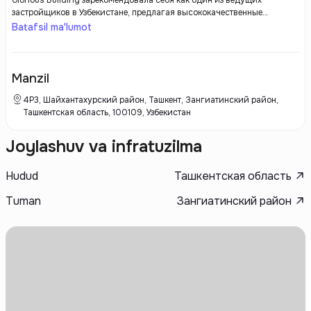
Glorious Building зарекомендовала себя как один из ведущих
застройщиков в Узбекистане, предлагая высококачественные
строительные решения и инновационные подходы к проектированию.
Batafsil ma'lumot
Ориентируясь на современные тенденции в архитектуре и
градостроительстве, Glorious Building активно участвует в
реализации жилых и коммерческих проектов, которые отвечают
требованиям как местного рынка, так и международным стандартам.
Manzil
4Р3, Шайхантахурский район, Ташкент, Зангиатинский район,
Ташкентская область, 100109, Узбекистан
Joylashuv va infratuzilma
Hudud
Ташкентская область
Tuman
Зангиатинский район