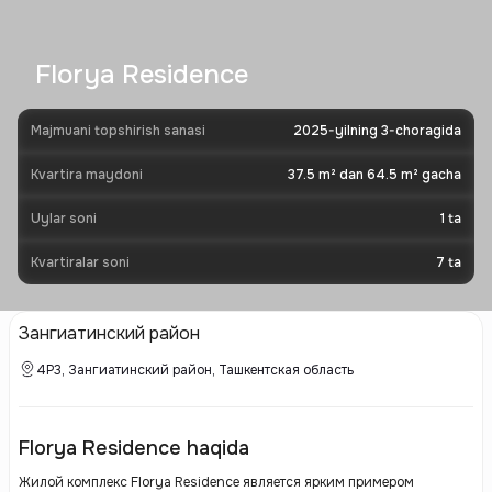
Florya Residence
Majmuani topshirish sanasi
2025-yilning 3-choragida
Kvartira maydoni
37.5 m² dan 64.5 m² gacha
Uylar soni
1
ta
Kvartiralar soni
7
ta
Зангиатинский район
4Р3, Зангиатинский район, Ташкентская область
Florya Residence haqida
Жилой комплекс Florya Residence является ярким примером