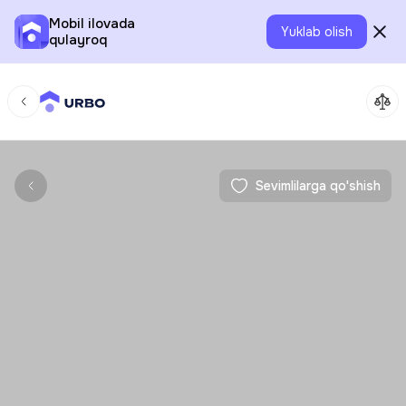
Mobil ilovada
Yuklab olish
qulayroq
Sevimlilarga qo'shish