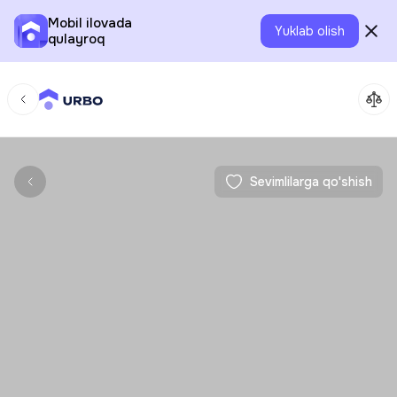
Mobil ilovada
Yuklab olish
qulayroq
Sevimlilarga qo'shish