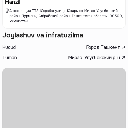
эксплуатацию, безопасность и удобство для своих клиентов.
Manzil
Автостанция ТТЗ, Юзрабат улица, Юкарыюз, Мирзо-Улугбекский
район, Дурмень, Кибрайский район, Ташкентская область, 100500,
Узбекистан
Joylashuv va infratuzilma
Hudud
Город Ташкент
Tuman
Мирзо-Улугбекский р-н