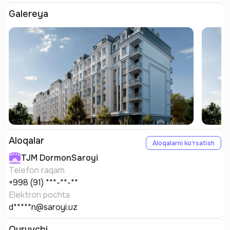
Galereya
Aloqalar
Aloqalarni ko'rsatish
TJM
DormonSaroyi
Telefon raqam
+998 (91) ***-**-**
Elektron pochta
d*****n@saroyi.uz
Quruvchi