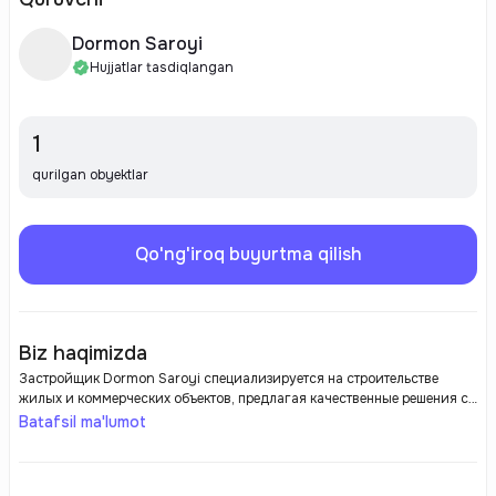
Dormon Saroyi
Hujjatlar tasdiqlangan
1
qurilgan obyektlar
Qo'ng'iroq buyurtma qilish
Biz haqimizda
Застройщик Dormon Saroyi специализируется на строительстве
жилых и коммерческих объектов, предлагая качественные решения с
акцентом на комфорт и инновационные технологии. Компания
Batafsil ma'lumot
известна своим подходом к проектированию, сочетая современный
дизайн с высококачественными материалами. Dormon Saroyi
создает жилые комплексы, ориентированные на долгосрочную