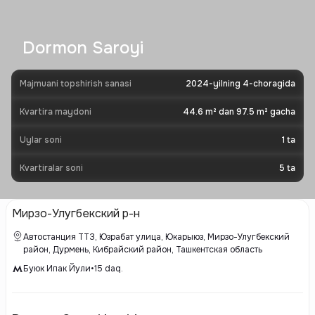
Dormon Saroyi
Majmuani topshirish sanasi
2024-yilning 4-choragida
Kvartira maydoni
44.6 m² dan 97.5 m² gacha
Uylar soni
1
ta
Kvartiralar soni
5
ta
Мирзо-Улугбекский р-н
Автостанция ТТЗ, Юзрабат улица, Юкарыюз, Мирзо-Улугбекский
район, Дурмень, Кибрайский район, Ташкентская область
Буюк Ипак Йули
•
15
daq.