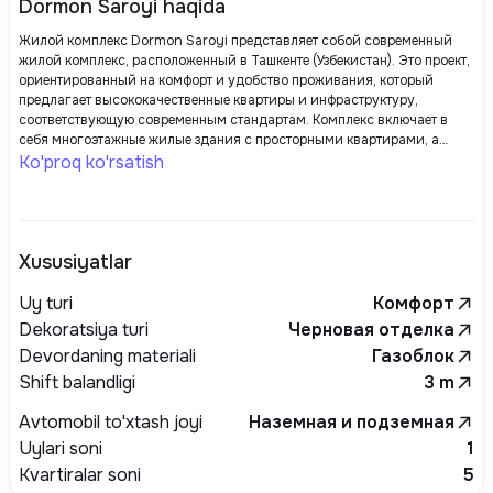
Dormon Saroyi haqida
Жилой комплекс Dormon Saroyi представляет собой современный
жилой комплекс, расположенный в Ташкенте (Узбекистан). Это проект,
ориентированный на комфорт и удобство проживания, который
предлагает высококачественные квартиры и инфраструктуру,
соответствующую современным стандартам. Комплекс включает в
себя многоэтажные жилые здания с просторными квартирами, а
также зоны отдыха, паркинг, детские площадки и коммерческие
Ko'proq ko'rsatish
объекты. Застройщик акцентирует внимание на обеспечении
безопасности, качества строительства и создании благоприятных
условий для жителей. Dormon Saroyi подходит для семей и людей,
ищущих комфортное жилье в одном из крупнейших городов
Узбекистана.
Xususiyatlar
Uy turi
Комфорт
Dekoratsiya turi
Черновая отделка
Devordaning materiali
Газоблок
Shift balandligi
3
m
Avtomobil to'xtash joyi
Наземная и подземная
Uylari soni
1
Kvartiralar soni
5