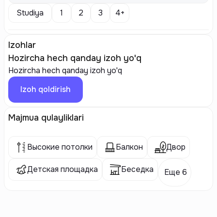
Studiya
1
2
3
4+
Izohlar
Hozircha hech qanday izoh yo'q
Hozircha hech qanday izoh yo'q
Izoh qoldirish
Majmua qulayliklari
Высокие потолки
Балкон
Двор
Детская площадка
Беседка
Еще 6