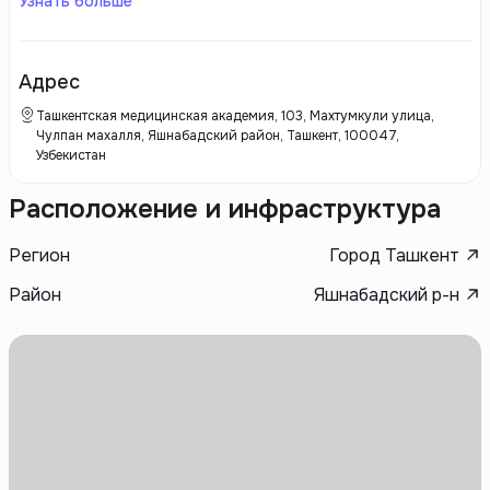
Узнать больше
современными архитектурными решениями и вниманием к деталям.
В проектах Etalon Building акцент сделан на комфортное жилье с
развитой инфраструктурой, а также на соблюдение всех строительных
стандартов и норм.
Адрес
Ташкентская медицинская академия, 103, Махтумкули улица,
Чулпан махалля, Яшнабадский район, Ташкент, 100047,
Узбекистан
Расположение и инфраструктура
Регион
Город Ташкент
Район
Яшнабадский р-н