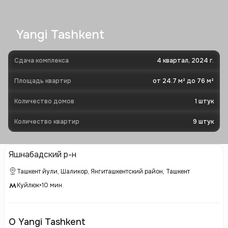
Yangi Tashkent
Сдача комплекса
4 квартал, 2024 г.
Площадь квартир
от 24.7 м² до 76 м²
Количество домов
1
штук
Количество квартир
9
штук
Яшнабадский р-н
Ташкент йули, Шаликор, Янгиташкентский район, Ташкент
Куйлюк
•
10
мин.
О Yangi Tashkent