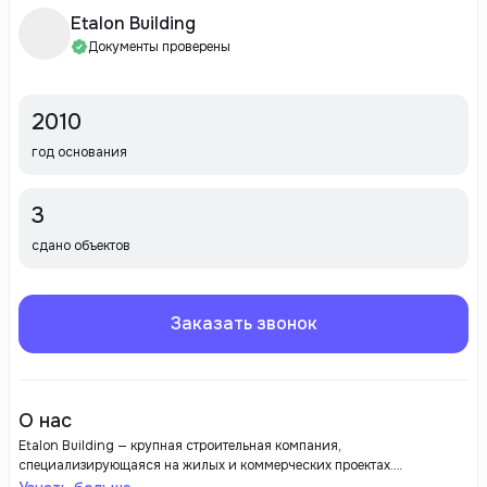
Etalon Building
Документы проверены
2010
год основания
3
сдано объектов
Заказать звонок
О нас
Etalon Building — крупная строительная компания,
специализирующаяся на жилых и коммерческих проектах.
Застройщик известен высоким качеством строительства,