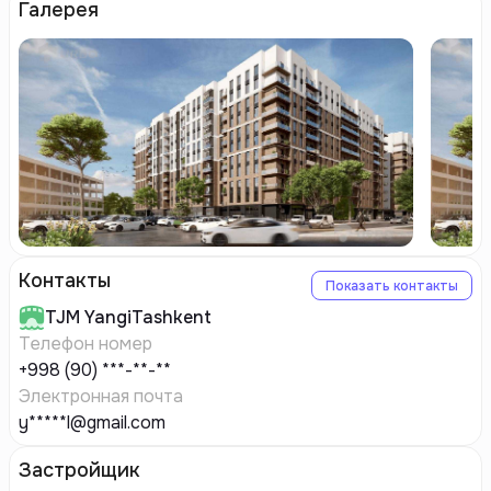
Галерея
Контакты
Показать контакты
TJM
YangiTashkent
Телефон номер
+998 (90) ***-**-**
Электронная почта
y*****l@gmail.com
Застройщик