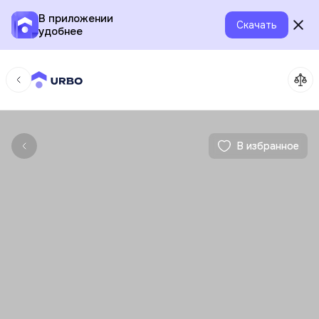
В приложении
Скачать
удобнее
В избранное