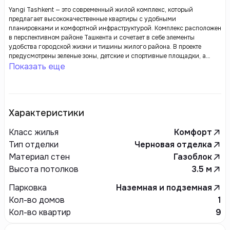
Yangi Tashkent — это современный жилой комплекс, который
предлагает высококачественные квартиры с удобными
планировками и комфортной инфраструктурой. Комплекс расположен
в перспективном районе Ташкента и сочетает в себе элементы
удобства городской жизни и тишины жилого района. В проекте
предусмотрены зеленые зоны, детские и спортивные площадки, а
также объекты социальной инфраструктуры, такие как магазины и
Показать еще
учебные заведения. Yangi Tashkent создан с акцентом на современное
строительство и улучшение качества жизни горожан.
Характеристики
Класс жилья
Комфорт
Тип отделки
Черновая отделка
Материал стен
Газоблок
Высота потолков
3.5
м
Парковка
Наземная и подземная
Кол-во домов
1
Кол-во квартир
9