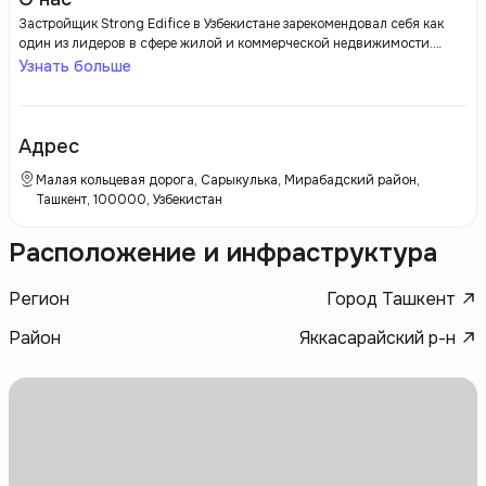
Застройщик Strong Edifice в Узбекистане зарекомендовал себя как
один из лидеров в сфере жилой и коммерческой недвижимости.
Компания активно участвует в реализации проектов, направленных
Узнать больше
на создание современного жилья, соответствующего мировым
стандартам. Strong Edifice ориентируется на использование
инновационных технологий и материалов, что позволяет не только
повысить качество строительства, но и минимизировать его сроки.
Адрес
Малая кольцевая дорога, Сарыкулька, Мирабадский район,
Ташкент, 100000, Узбекистан
Расположение и инфраструктура
Регион
Город Ташкент
Район
Яккасарайский р-н