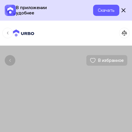
В приложении
Скачать
удобнее
В избранное