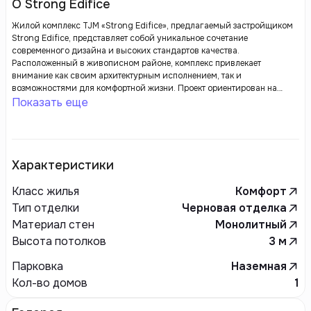
О Strong Edifice
Жилой комплекс TJM «Strong Edifice», предлагаемый застройщиком
Strong Edifice, представляет собой уникальное сочетание
современного дизайна и высоких стандартов качества.
Расположенный в живописном районе, комплекс привлекает
внимание как своим архитектурным исполнением, так и
возможностями для комфортной жизни. Проект ориентирован на
создание уютного пространства для проживания, где каждый
Показать еще
элемент — от планировки квартир до благоустройства территории —
продуман с максимальной заботой о жильцах.
Характеристики
Класс жилья
Комфорт
Тип отделки
Черновая отделка
Материал стен
Монолитный
Высота потолков
3
м
Парковка
Наземная
Кол-во домов
1