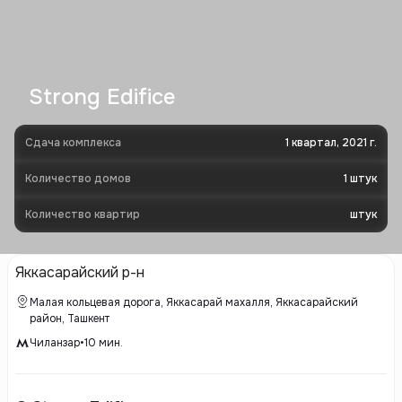
Strong Edifice
Сдача комплекса
1 квартал, 2021 г.
Количество домов
1
штук
Количество квартир
штук
Яккасарайский р-н
Малая кольцевая дорога, Яккасарай махалля, Яккасарайский
район, Ташкент
Чиланзар
•
10
мин.