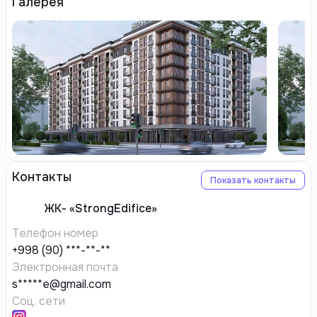
Галерея
Контакты
Показать контакты
ЖК-
«StrongEdifice»
Телефон номер
+998 (90) ***-**-**
Электронная почта
s*****e@gmail.com
Соц. сети