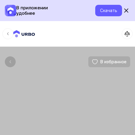
В приложении
Скачать
удобнее
В избранное