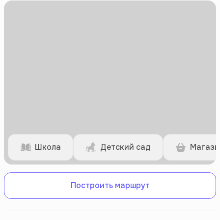
Почувствуйте воплощение роскоши и комфорта в наших современных
домах, расположенных в лучших местах Самарканда. Каждый дом
тщательно спроектирован с большим вниманием к деталям,
обеспечивая идеальное сочетание эстетики и функциональности. Мы
стремимся создать светлое будущее для вас и вашей семьи. Наши
объекты недвижимости — это больше, чем просто здания, это основа
заветных воспоминаний и место, где вы можете по-настоящему
процветать. Выбирайте «SXF SAMARKAND CITY STROY» как свою
надежную строительную компанию и позвольте нам воплотить в жизнь
вашу мечту о комфортном и современном доме. Наслаждайтесь
нашими роскошными апартаментами и уютными домами и ощутите
новый уровень жизни в Самарканде. Дом вашей мечты ждет вас!
Школа
Детский сад
Магази
Построить маршрут