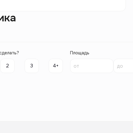
ика
сделать?
Площадь
2
3
4+