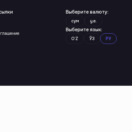
сылки
Выберите валюту
:
сум
y.e.
Выберите язык
:
оглашение
O‘Z
ЎЗ
РУ