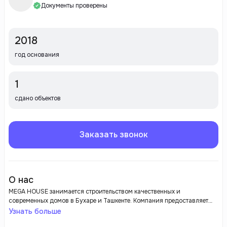
Документы проверены
2018
год основания
1
сдано объектов
Заказать звонок
О нас
MEGA HOUSE занимается строительством качественных и
современных домов в Бухаре и Ташкенте. Компания предоставляет
услуги на высоком уровне и использует передовые технологии и
Узнать больше
материалы.