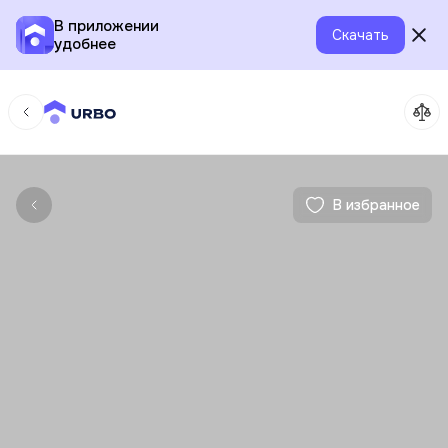
В приложении
Скачать
удобнее
В избранное