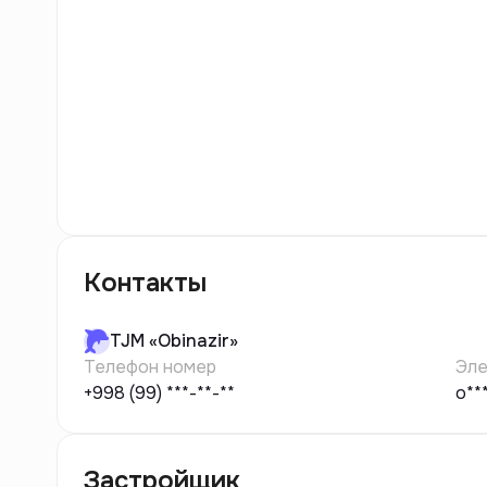
9
фото
Контакты
TJM
«Obinazir»
Телефон номер
Эле
+998 (99) ***-**-**
o**
Застройщик