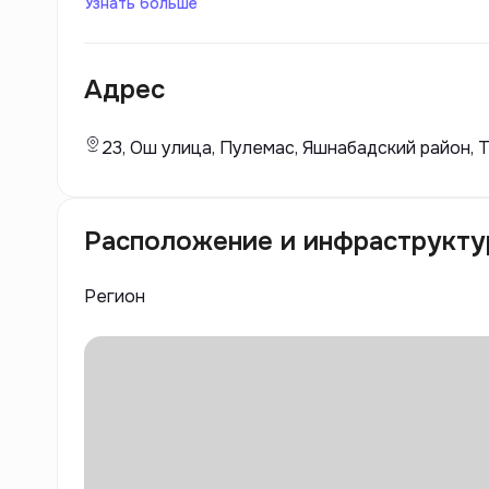
стандартам качества и комфорта. Добиться б
Узнать больше
безопасностью жильцов застройщику удается 
современных строительных материалов и проф
Адрес
23, Ош улица, Пулемас, Яшнабадский район, 
Расположение и инфраструкту
Регион