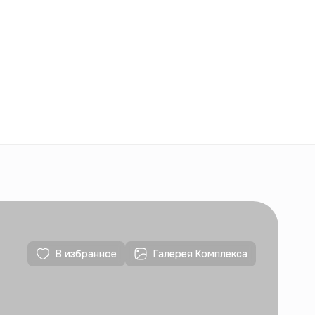
Избранное
Узбекистан
РУ
Контакты
Для новостроек
Контакты
Для новостроек
В избранное
Галерея Комплекса
Контакты
Для новостроек
Контакты
Для новостроек