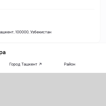
лаготворного союза между комфортом и
благодаря использованию в своей работе
ессионализма специалистов.
Ташкент, 100000, Узбекистан
ра
Город Ташкент
Район