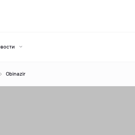
Сравнение
овости
Каталог жилых комплексов
я аренда
ажа
Сдать в аренду
предложений
ог риелторов
Реклама
Obinazir
Сдача в 2025
предложений
ог риелторов
Реклама
ог риелторов
Реклама
ог риелторов
Реклама