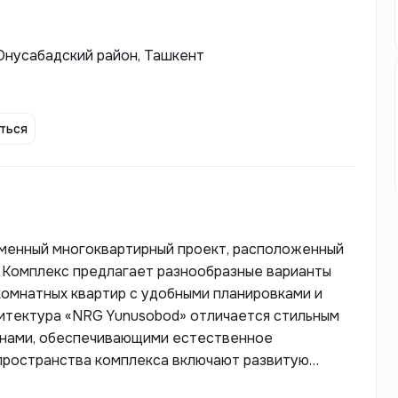
Юнусабадский район, Ташкент
ться
менный многоквартирный проект, расположенный
. Комплекс предлагает разнообразные варианты
комнатных квартир с удобными планировками и
итектура «NRG Yunusobod» отличается стильным
кнами, обеспечивающими естественное
пространства комплекса включают развитую
ые площадки, зоны отдыха и магазины, что создает