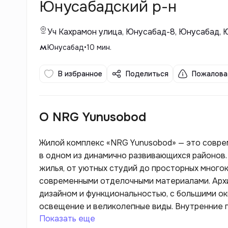
Юнусабадский р-н
Уч Кахрамон улица, Юнусабад-8, Юнусабад, 
Юнусабад
•
10
мин.
В избранное
Поделиться
Пожалова
О NRG Yunusobod
Жилой комплекс «NRG Yunusobod» — это совре
в одном из динамично развивающихся районов
жилья, от уютных студий до просторных много
современными отделочными материалами. Арх
дизайном и функциональностью, с большими о
освещение и великолепные виды. Внутренние 
Показать еще
инфраструктуру, такую как детские и спортивн