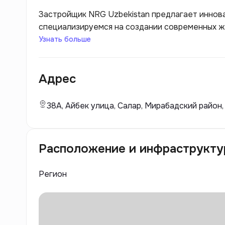
Застройщик NRG Uzbekistan предлагает иннов
специализируемся на создании современных ж
обеспечивая высокое качество строительства
Узнать больше
профессионалов стремится внедрять современ
международным стандартам, чтобы удовлетвор
Адрес
пространства для жизни и работы.
38А, Айбек улица, Салар, Мирабадский район,
Расположение и инфраструкту
Регион