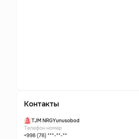
12
фото
Контакты
TJM
NRGYunusobod
Телефон номер
+998 (78) ***-**-**