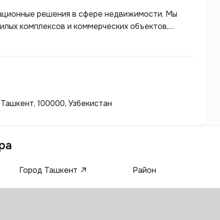
ационные решения в сфере недвижимости. Мы
илых комплексов и коммерческих объектов,
 и комфорт для жителей. Наша команда
ные технологии и следовать лучшим
ить потребности клиентов и создать уютные
 Ташкент, 100000, Узбекистан
ра
Город Ташкент
Район