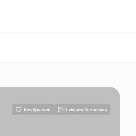
Избранное
Узбекистан
РУ
Контакты
Для новостроек
Контакты
Для новостроек
В избранное
Галерея Комплекса
Контакты
Для новостроек
Контакты
Для новостроек