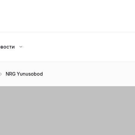
Сравнение
овости
Каталог жилых комплексов
я аренда
ажа
Сдать в аренду
предложений
ог риелторов
Реклама
NRG Yunusobod
Сдача в 2025
предложений
ог риелторов
Реклама
ог риелторов
Реклама
ог риелторов
Реклама