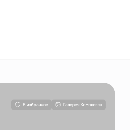
Избранное
Узбекистан
РУ
Контакты
Для новостроек
Контакты
Для новостроек
В избранное
Галерея Комплекса
Контакты
Для новостроек
Контакты
Для новостроек