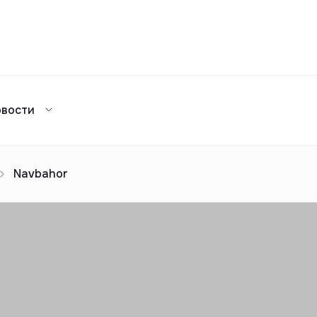
Сравнение
овости
Каталог жилых комплексов
я аренда
ажа
Сдать в аренду
предложений
ог риелторов
Реклама
Navbahor
Сдача в 2025
предложений
ог риелторов
Реклама
ог риелторов
Реклама
ог риелторов
Реклама