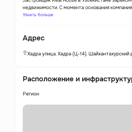
Застройщик Real House в Узбекистане зареком
недвижимости. С момента основания компания
коммерческой недвижимости, предлагая совре
Узнать больше
клиентов. Главным образом, Real House обесп
происходит благодаря тщательному планирова
Адрес
строительстве.
Хадра улица, Хадра (Ц-14), Шайхантахурский 
Расположение и инфраструкту
Регион