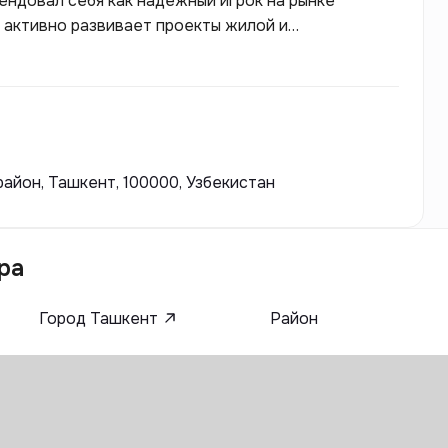
ендовал себя как надежный игрок на рынке
 активно развивает проекты жилой и
менные и качественные решения для своих
ечивает комфортный доступ населения к жилью, что
нию и использованию новых технологий в
район, Ташкент, 100000, Узбекистан
ра
Город Ташкент
Район