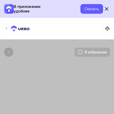
В приложении
Скачать
удобнее
В избранное