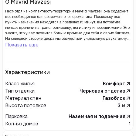
О Mavrid Mavzesi
Несмотря на компактность территории Mavrid Mavzesi, она содержит
все необходимое для современного горожанина. Поскольку все
пункты назначения находятся в пределах 15 минут, вы потратите
меньше времени на транспортировку, логистику и передвижение. Это
значит, что у вас появится больше времени для себя и своих близких.
На северной стороне двора мы разместили уникальную двухэтажную
детскую площадку, созданную по авторскому проекту. Детская
Показать еще
площадка Mavrid Mavzesi оборудована мягким покрытием и
барьерами безопасности, заботящимися о безопасности и комфорте
малышей.
Характеристики
Класс жилья
Комфорт
Тип отделки
Черновая отделка
Материал стен
Газоблок
Высота потолков
3
м
Парковка
Наземная и подземная
Кол-во домов
1