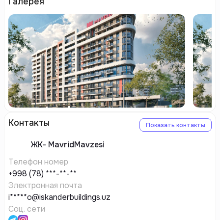
Галерея
Контакты
Показать контакты
ЖК-
MavridMavzesi
Телефон номер
+998 (78) ***-**-**
Электронная почта
i*****o@iskanderbuildings.uz
Соц. сети