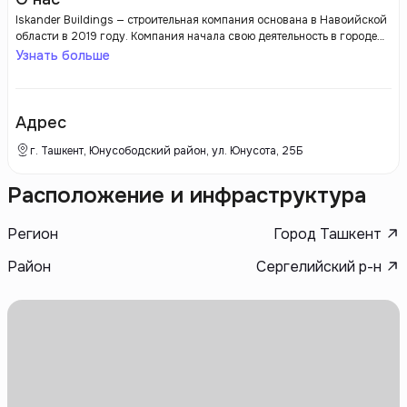
Iskander Buildings — строительная компания основана в Навоийской
области в 2019 году. Компания начала свою деятельность в городе
Зарафшан с проекта «Premium». Одним из преимуществ нашей
Узнать больше
компании является эффективное сотрудничество с
квалифицированными турецкими специалистами. На сегодняшний
день мы изучили рынок Узбекистана, накопили опыт и реализовали
несколько успешных проектов.
Адрес
г. Ташкент, Юнусободский район, ул. Юнусота, 25Б
Расположение и инфраструктура
Регион
Город Ташкент
Район
Сергелийский р-н