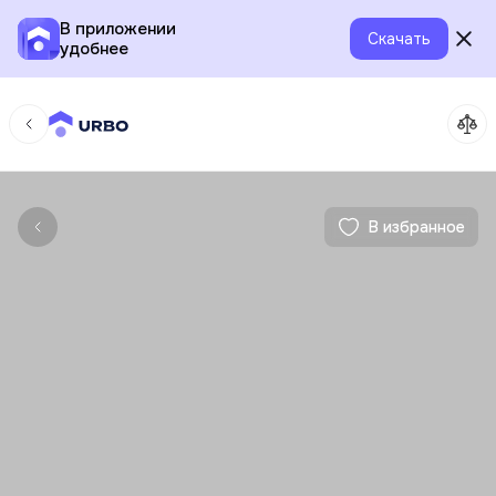
В приложении
Скачать
удобнее
В избранное