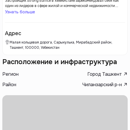
Застройщик Strong Edifice в Узбекистане зарекомендовал себя как
один из лидеров в сфере жилой и коммерческой недвижимости.
Компания активно участвует в реализации проектов, направленных
Узнать больше
на создание современного жилья, соответствующего мировым
стандартам. Strong Edifice ориентируется на использование
инновационных технологий и материалов, что позволяет не только
повысить качество строительства, но и минимизировать его сроки.
Адрес
Малая кольцевая дорога, Сарыкулька, Мирабадский район,
Ташкент, 100000, Узбекистан
Расположение и инфраструктура
Регион
Город Ташкент
Район
Чиланзарский р-н