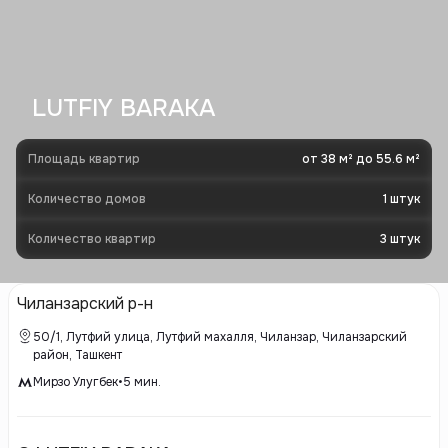
LUTFIY BARAKA
Площадь квартир
от 38 м² до 55.6 м²
Количество домов
1
штук
Количество квартир
3
штук
Чиланзарский р-н
50/1, Лутфий улица, Лутфий махалля, Чиланзар, Чиланзарский
район, Ташкент
Мирзо Улугбек
•
5
мин.