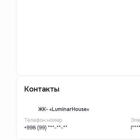
5
фото
Контакты
ЖК-
«LuminarHouse»
Телефон номер
Эле
+998 (99) ***-**-**
l**