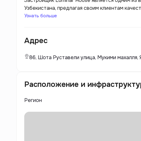
Застройщик Luminar House является одним из 
Узбекистана, предлагая своим клиентам каче
Благодаря высокому уровню профессионализма
Узнать больше
себя как надежный партнер в сфере строитель
внимание на использовании современных техно
Адрес
позволяет создавать комфортные и безопасные
86, Шота Руставели улица, Мукими махалля, 
Расположение и инфраструкту
Регион