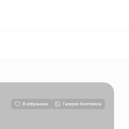
Избранное
Узбекистан
РУ
Контакты
Для новостроек
Контакты
Для новостроек
В избранное
Галерея Комплекса
Контакты
Для новостроек
Контакты
Для новостроек