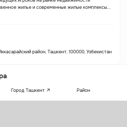
ведущих игроков на рынке недвижимости
ственное жилье и современные жилые комплексы.
 и опыту команды, компания зарекомендовала
ства и инвестиций. Luminar House акцентирует
логий и экологически чистых материалов, что
 условия для жизни.
Яккасарайский район, Ташкент, 100000, Узбекистан
ра
Город Ташкент
Район