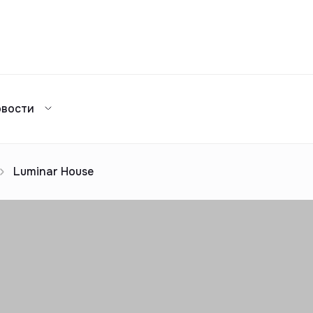
Сравнение
овости
Каталог жилых комплексов
я аренда
ажа
Сдать в аренду
предложений
ог риелторов
Реклама
Luminar House
Сдача в 2025
предложений
ог риелторов
Реклама
ог риелторов
Реклама
ог риелторов
Реклама