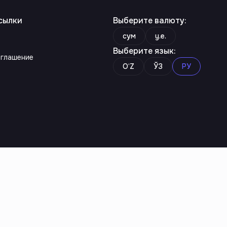
сылки
Выберите валюту
:
сум
y.e.
Выберите язык
:
оглашение
O‘Z
ЎЗ
РУ