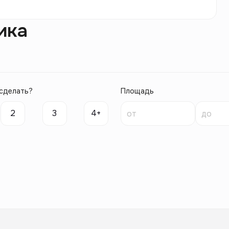
ика
сделать?
Площадь
2
3
4+