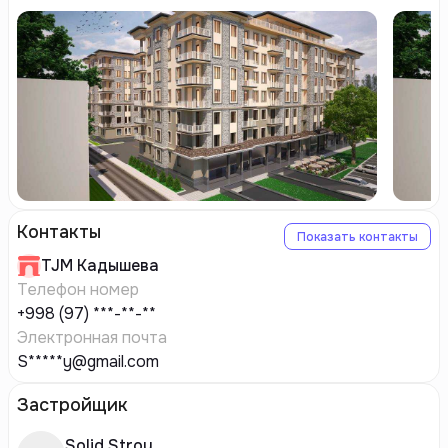
Контакты
Показать контакты
TJM
Кадышева
Телефон номер
+998 (97) ***-**-**
Электронная почта
S*****y@gmail.com
Застройщик
Solid Stroy