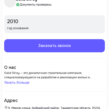
Документы проверены
2010
год основания
Заказать звонок
О нас
Solid Stroy — это динамичная строительная компания,
специализирующаяся на разработке и реализации жилых и
коммерческих проектов. Компания зарекомендовала себя как
Узнать больше
надежный застройщик, предлагающий высококачественные объекты,
соответствующие современным стандартам.
Адрес
9, Мемор улица, Кибрайский район, Ташкентская область, 111214,