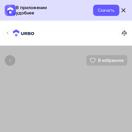
В приложении
Скачать
удобнее
В избранное