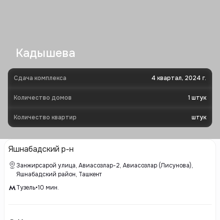
Кадышева
Сдача комплекса
4 квартал, 2024 г.
Количество домов
1
штук
Количество квартир
штук
Яшнабадский р-н
Занжирсарой улица, Авиасозлар-2, Авиасозлар (Лисунова),
Яшнабадский район, Ташкент
Тузель
•
10
мин.