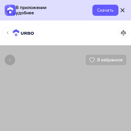
В приложении
Скачать
удобнее
В избранное