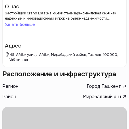
О нас
Застройщик Grand Estate в Узбекистане зарекомендовал себя как
надежный и инновационный игрок на рынке недвижимости.
Компания активно занимается строительством современных жилых
Узнать больше
комплексов, офисных зданий и коммерческой недвижимости. Grand
Estate акцентирует внимание на высоком качестве строительных
материалов и современных технологиях, что позволяет им создавать
удобные и функциональные пространства для жизни и работы.
Адрес
49, Айбек улица, Айбек, Мирабадский район, Ташкент, 100000,
Узбекистан
Расположение и инфраструктура
Регион
Город Ташкент
Район
Мирабадский р-н