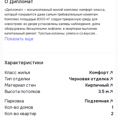
О Дипломат
«Дипломат» — восьмиэтажный жилой комплекс комфорт-класса,
который понравится даже самым требовательным клиентам.
Комплекс площадью 8300 м² создал прекрасную среду для
новостроек: во дворе установлены камеры наблюдения, дома
оборудованы бесшумными лифтами, в квартирах выполнен
капитальный ремонт. Толстые колонны, умело и со вкусом
подобранные цвета придают конструкции здания неповторимую
Показать еще
роскошь.
Характеристики
Класс жилья
Комфорт
Тип отделки
Черновая отделка
Материал стен
Кирпичный
Высота потолков
3.5
м
Парковка
Подземная
Кол-во домов
1
Кол-во квартир
2