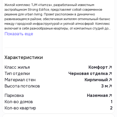
Жилой комплекс TJM «Hamza», разработанный известным
застройщиком Strong Edifice, представляет собой современное
решение для urban living. Проект расположен в динамично
развивающемся районе, обеспечивая жителям оптимальный баланс
между городской инфраструктурой и уютной атмосферой. Комплекс
включает в себя разнообразные квартиры, от компактных студий до
просторных многокомнатных апартаментов, что делает его
Показать еще
привлекательным как для молодых специалистов, так и для семей.
Характеристики
Класс жилья
Комфорт
Тип отделки
Черновая отделка
Материал стен
Кирпичный
Высота потолков
3
м
Парковка
Наземная
Кол-во домов
1
Кол-во квартир
2