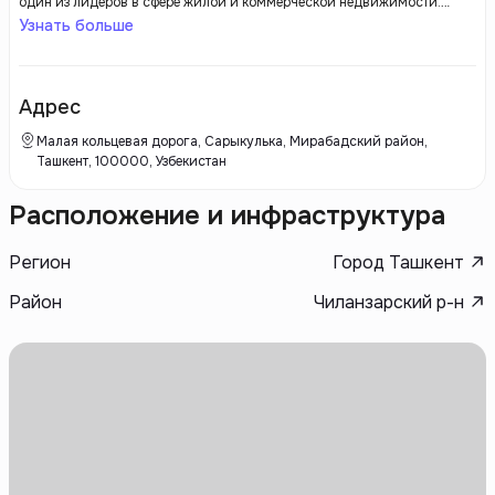
один из лидеров в сфере жилой и коммерческой недвижимости.
Компания активно участвует в реализации проектов, направленных
Узнать больше
на создание современного жилья, соответствующего мировым
стандартам. Strong Edifice ориентируется на использование
инновационных технологий и материалов, что позволяет не только
повысить качество строительства, но и минимизировать его сроки.
Адрес
Малая кольцевая дорога, Сарыкулька, Мирабадский район,
Ташкент, 100000, Узбекистан
Расположение и инфраструктура
Регион
Город Ташкент
Район
Чиланзарский р-н