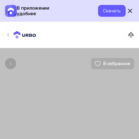
В приложении
Скачать
удобнее
В избранное