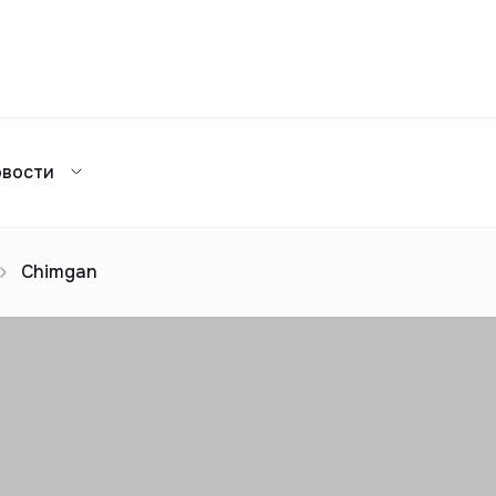
Сравнение
овости
Каталог жилых комплексов
я аренда
ажа
Сдать в аренду
предложений
ог риелторов
Реклама
Chimgan
Сдача в 2025
предложений
ог риелторов
Реклама
ог риелторов
Реклама
ог риелторов
Реклама