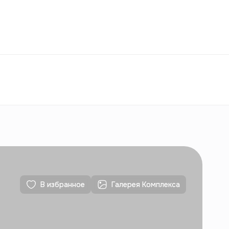
Избранное
Узбекистан
РУ
Контакты
Для новостроек
Контакты
Для новостроек
В избранное
Галерея Комплекса
Контакты
Для новостроек
Контакты
Для новостроек