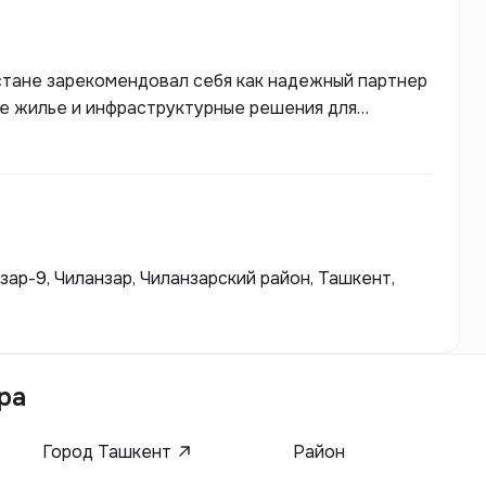
истане зарекомендовал себя как надежный партнер
е жилье и инфраструктурные решения для
ивно участвует в строительстве жилых
 передовые технологии и высококачественные
rvice является создание комфортной городской
ндартам.
нзар-9, Чиланзар, Чиланзарский район, Ташкент,
ра
Город Ташкент
Район