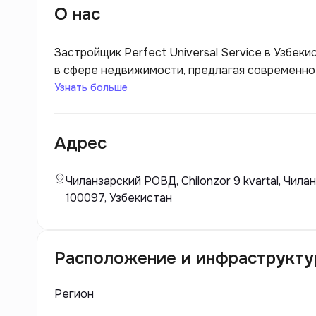
О нас
Застройщик Perfect Universal Service в Узбек
в сфере недвижимости, предлагая современно
различных категорий населения. Компания акт
Узнать больше
комплексов, коммерческих объектов, внедряя
материалы. Приоритетом Perfect Universal Se
Адрес
среды, соответствующей международным ста
Чиланзарский РОВД, Chilonzor 9 kvartal, Чила
100097, Узбекистан
Расположение и инфраструкту
Регион