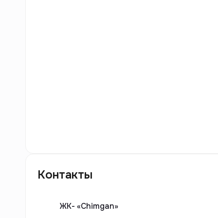
5
фото
Контакты
ЖК-
«Chimgan»