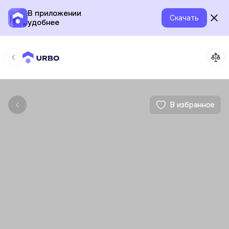
В приложении
Скачать
удобнее
В избранное