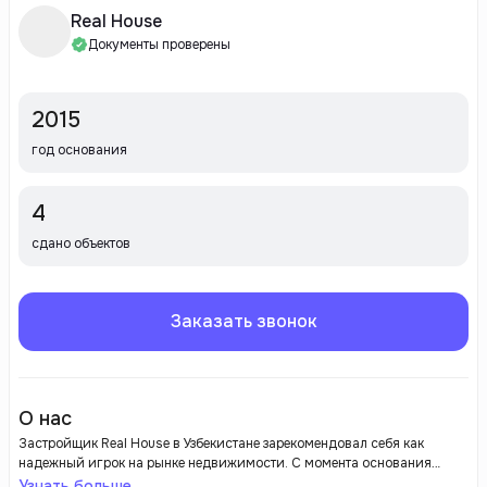
Real House
Документы проверены
2015
год основания
4
сдано объектов
Заказать звонок
О нас
Застройщик Real House в Узбекистане зарекомендовал себя как
надежный игрок на рынке недвижимости. С момента основания
компания активно развивает проекты жилой и коммерческой
Узнать больше