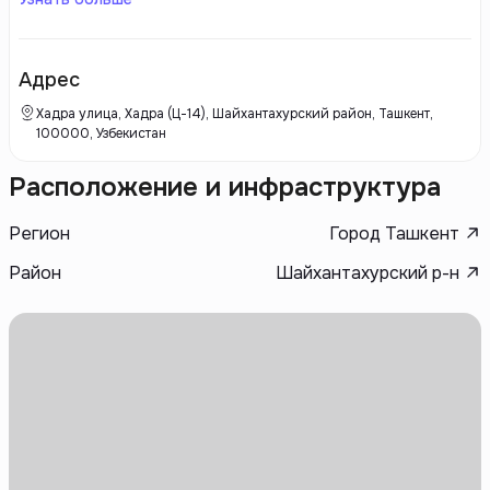
недвижимости, предлагая современные и качественные решения для
своих клиентов. Главным образом, Real House обеспечивает
комфортный доступ населения к жилью, что происходит благодаря
тщательному планированию и использованию новых технологий в
Адрес
строительстве.
Хадра улица, Хадра (Ц-14), Шайхантахурский район, Ташкент,
100000, Узбекистан
Расположение и инфраструктура
Регион
Город Ташкент
Район
Шайхантахурский р-н