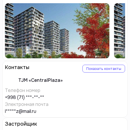
Контакты
Показать контакты
TJM
«CentralPlaza»
Телефон номер
+998 (71) ***-**-**
Электронная почта
l*****z@mail.ru
Застройщик