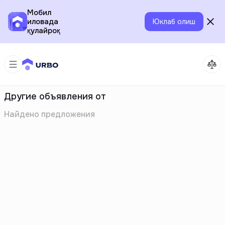
Мобил
иловада
Юклаб олиш
қулайроқ
Другие объявления от
Найдено
предложения