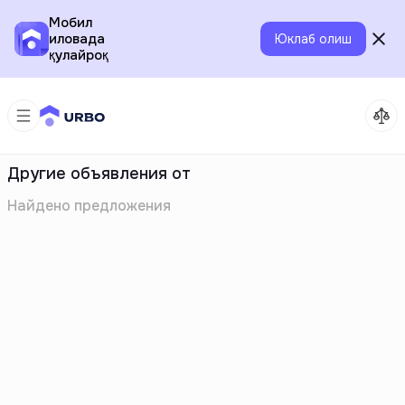
Мобил
иловада
Юклаб олиш
қулайроқ
Другие объявления от
Найдено
предложения