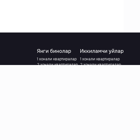
Янги бинолар
Иккиламчи уйлар
1 хонали квартиралар
1 хонали квартиралар
2 хонали квартиралар
2 хонали квартиралар
3 хонали квартиралар
3 хонали квартиралар
Метрога яқин
Тамирланган
Кредит режаси мавжуд
Метрога яқин
Ипотека
лар
Валютани танланг
:
сўм
й.е.
Тилни танланг
: