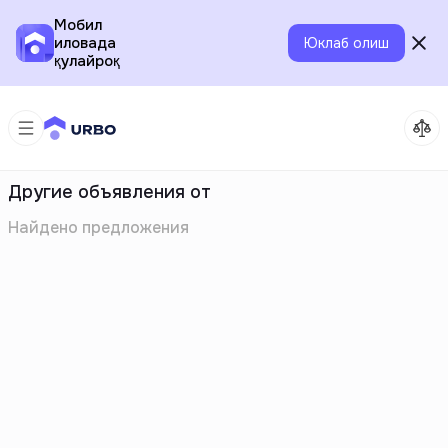
Мобил
иловада
Юклаб олиш
қулайроқ
Другие объявления от
Найдено
предложения