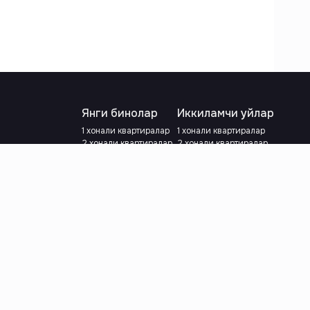
Янги бинолар
Иккиламчи уйлар
1 хонали квартиралар
1 хонали квартиралар
2 хонали квартиралар
2 хонали квартиралар
3 хонали квартиралар
3 хонали квартиралар
Метрога яқин
Тамирланган
Кредит режаси мавжуд
Метрога яқин
Ипотека
лар
Валютани танланг
:
сўм
й.е.
Тилни танланг
: