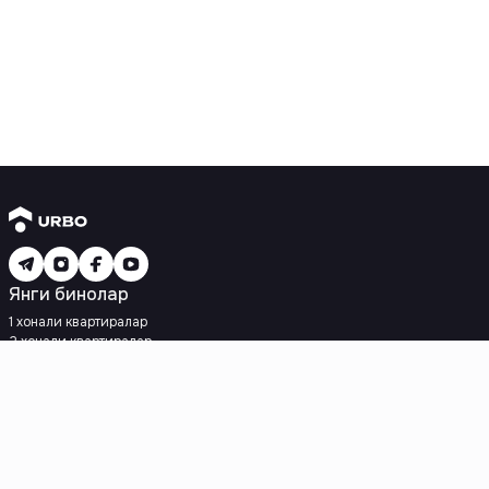
Янги бинолар
1 хонали квартиралар
2 хонали квартиралар
3 хонали квартиралар
Метрога яқин
Кредит режаси мавжуд
Ипотека
Иккиламчи уйлар
1 хонали квартиралар