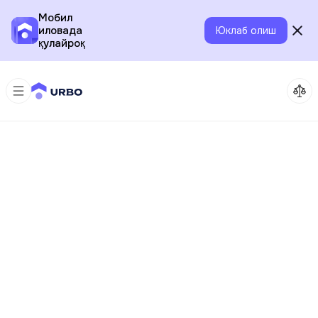
Мобил
иловада
Юклаб олиш
қулайроқ