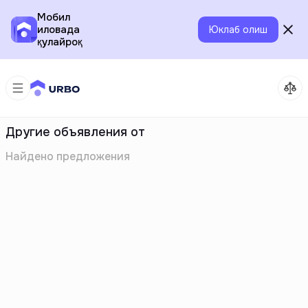
Мобил
иловада
Юклаб олиш
қулайроқ
Другие объявления от
Найдено
предложения