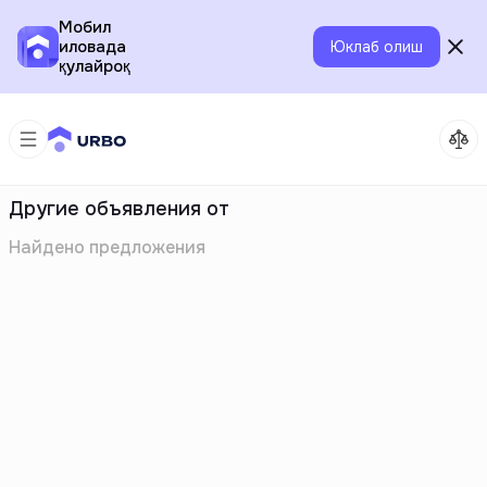
Мобил
иловада
Юклаб олиш
қулайроқ
Другие объявления от
Найдено
предложения