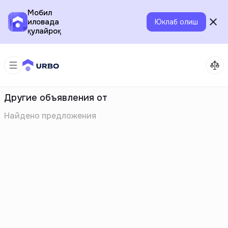
Мобил
иловада
Юклаб олиш
қулайроқ
Другие объявления от
Найдено
предложения