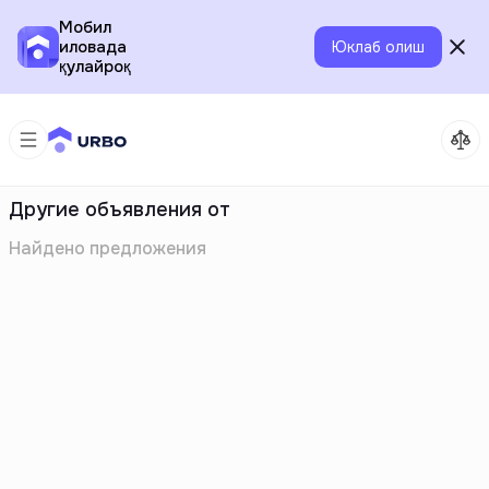
Мобил
иловада
Юклаб олиш
қулайроқ
Другие объявления от
Найдено
предложения