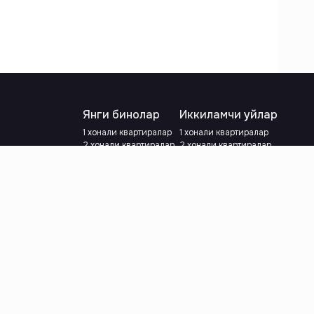
Янги бинолар
Иккиламчи уйлар
1 хонали квартиралар
1 хонали квартиралар
2 хонали квартиралар
2 хонали квартиралар
3 хонали квартиралар
3 хонали квартиралар
Метрога яқин
Тамирланган
Кредит режаси мавжуд
Метрога яқин
Ипотека
лар
Валютани танланг
:
сўм
й.е.
Тилни танланг
: