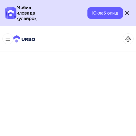
Мобил
иловада
Юклаб олиш
қулайроқ