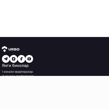
Янги бинолар
1 хонали квартиралар
2 хонали квартиралар
3 хонали квартиралар
Метрога яқин
Кредит режаси мавжуд
Ипотека
Иккиламчи уйлар
1 хонали квартиралар