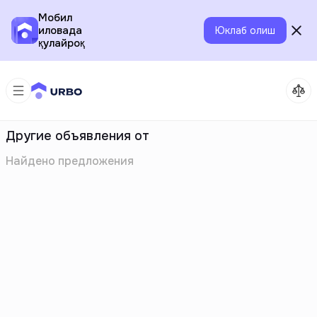
Мобил
иловада
Юклаб олиш
қулайроқ
Другие объявления от
Найдено
предложения