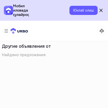
Мобил
иловада
Юклаб олиш
қулайроқ
Другие объявления от
Найдено
предложения