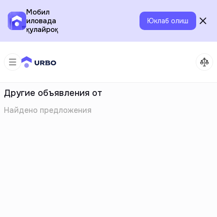
Мобил
иловада
Юклаб олиш
қулайроқ
Другие объявления от
Найдено
предложения