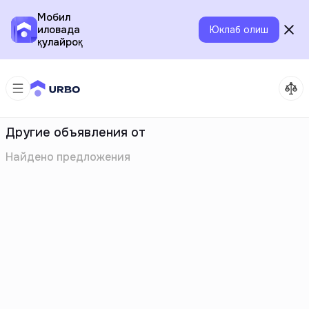
Мобил
иловада
Юклаб олиш
қулайроқ
Другие объявления от
Найдено
предложения