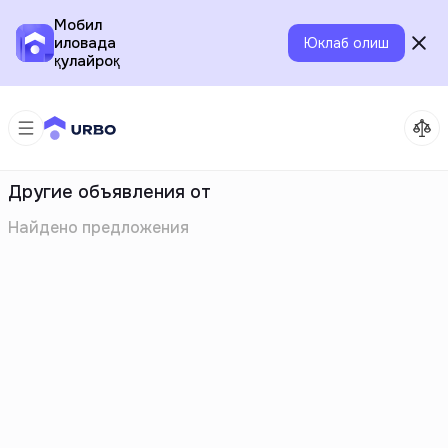
Мобил
иловада
Юклаб олиш
қулайроқ
Другие объявления от
Найдено
предложения