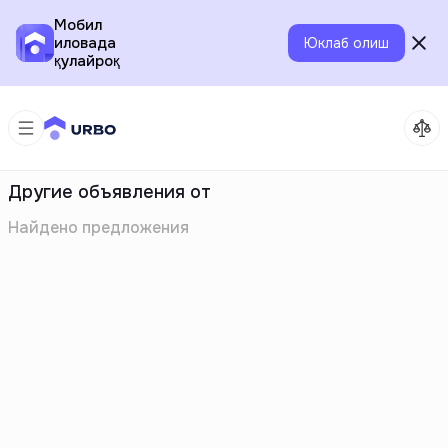
Мобил
иловада
Юклаб олиш
қулайроқ
Другие объявления от
Найдено
предложения