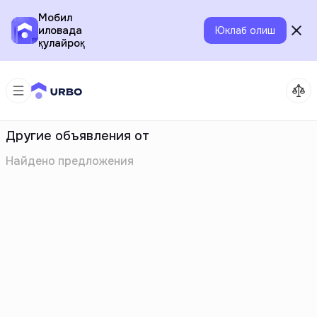
Мобил
иловада
Юклаб олиш
қулайроқ
Другие объявления от
Найдено
предложения