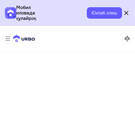
Мобил
иловада
Юклаб олиш
қулайроқ