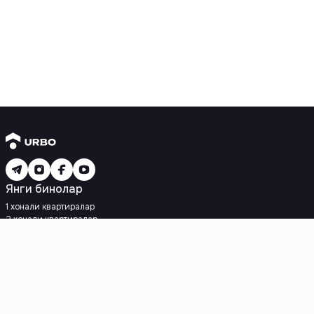
Янги бинолар
1 хонали квартиралар
2 хонали квартиралар
3 хонали квартиралар
Метрога яқин
Кредит режаси мавжуд
Ипотека
Иккиламчи уйлар
1 хонали квартиралар