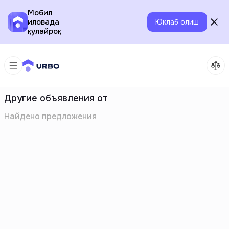
Мобил
иловада
Юклаб олиш
қулайроқ
Другие объявления от
Найдено
предложения